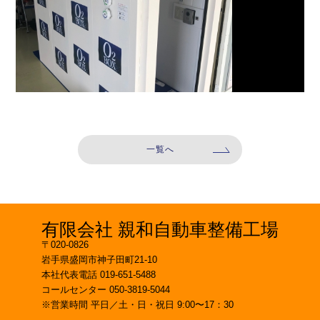
一覧へ
有限会社 親和⾃動⾞整備⼯場
〒020-0826
岩⼿県盛岡市神⼦⽥町21-10
本社代表電話 019-651-5488
コールセンター 050-3819-5044
※営業時間 平⽇／⼟・⽇・祝⽇ 9:00〜17：30